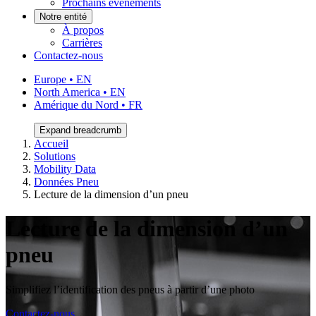
Prochains événements
Notre entité
À propos
Carrières
Contactez-nous
Europe • EN
North America • EN
Amérique du Nord • FR
Expand breadcrumb
Accueil
Solutions
Mobility Data
Données Pneu
Lecture de la dimension d’un pneu
Lecture de la dimension d’un
pneu
Simplifiez l’identification des pneus à partir d’une photo
Contactez-nous