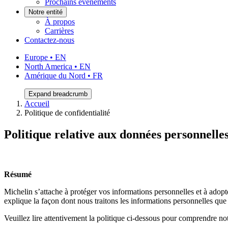
Prochains événements
Notre entité
À propos
Carrières
Contactez-nous
Europe • EN
North America • EN
Amérique du Nord • FR
Expand breadcrumb
Accueil
Politique de confidentialité
Politique relative aux données personnelle
Résumé
Michelin s’attache à protéger vos informations personnelles et à adopt
explique la façon dont nous traitons les informations personnelles que
Veuillez lire attentivement la politique ci-dessous pour comprendre not