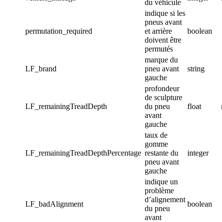
du véhicule
indique si les
pneus avant
permutation_required
et arrière
boolean
doivent être
permutés
marque du
LF_brand
pneu avant
string
gauche
profondeur
de sculpture
LF_remainingTreadDepth
du pneu
float
avant
gauche
taux de
gomme
LF_remainingTreadDepthPercentage
restante du
integer
pneu avant
gauche
indique un
problème
d’alignement
LF_badAlignment
boolean
du pneu
avant