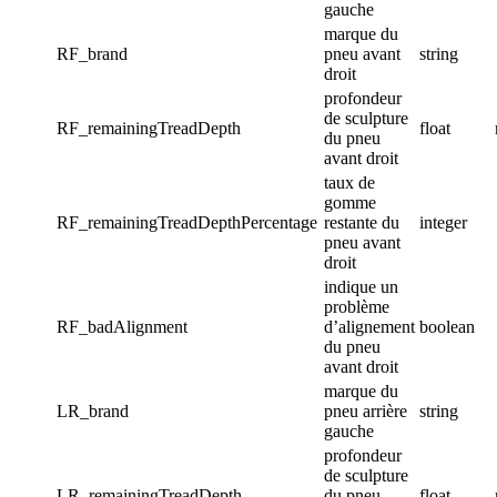
gauche
marque du
RF_brand
pneu avant
string
droit
profondeur
de sculpture
RF_remainingTreadDepth
float
du pneu
avant droit
taux de
gomme
RF_remainingTreadDepthPercentage
restante du
integer
pneu avant
droit
indique un
problème
RF_badAlignment
d’alignement
boolean
du pneu
avant droit
marque du
LR_brand
pneu arrière
string
gauche
profondeur
de sculpture
LR_remainingTreadDepth
du pneu
float