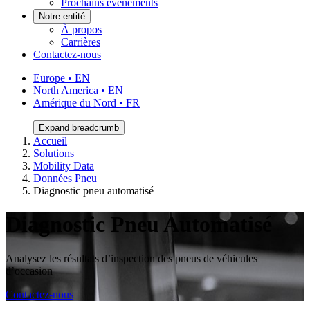
Prochains événements
Notre entité
À propos
Carrières
Contactez-nous
Europe • EN
North America • EN
Amérique du Nord • FR
Expand breadcrumb
Accueil
Solutions
Mobility Data
Données Pneu
Diagnostic pneu automatisé
Diagnostic Pneu Automatisé
Analysez les résultats d’inspection des pneus de véhicules
d’occasion
Contactez-nous