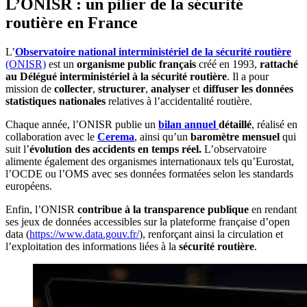
L’ONISR : un pilier de la sécurité
routière en France
L’
Observatoire national interministériel de la sécurité routière
(ONISR)
est un
organisme public français
créé en 1993,
rattaché
au Délégué interministériel à la sécurité routière
. Il a pour
mission de
collecter
,
structurer
,
analyser
et
diffuser les données
statistiques nationales
relatives à l’accidentalité routière.
Chaque année, l’ONISR publie un
bilan annuel
détaillé
, réalisé en
collaboration avec le
Cerema
, ainsi qu’un
baromètre mensuel
qui
suit l’
évolution des accidents en temps réel.
L’observatoire
alimente également des organismes internationaux tels qu’Eurostat,
l’OCDE ou l’OMS avec ses données formatées selon les standards
européens.
Enfin, l’ONISR
contribue à la transparence publique
en rendant
ses jeux de données accessibles sur la plateforme française d’open
data (
https://www.data.gouv.fr/
), renforçant ainsi la circulation et
l’exploitation des informations liées à la
sécurité routière
.